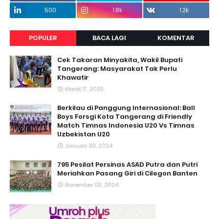
500
1.8k
1.2k
POPULER
BACA LAGI
KOMENTAR
Cek Takaran Minyakita, Wakil Bupati
Tangerang: Masyarakat Tak Perlu
Khawatir
Maret 17, 2025
Berkilau di Panggung Internasional: Ball
Boys Forsgi Kota Tangerang di Friendly
Match Timnas Indonesia U20 Vs Timnas
Uzbekistan U20
Januari 30, 2024
795 Pesilat Persinas ASAD Putra dan Putri
Meriahkan Pasang Giri di Cilegon Banten
November 03, 2024