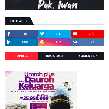
FOLLOW US
1.5k
3.1k
2.7k
500
1.8k
1.2k
POPULER
BACA LAGI
KOMENTAR