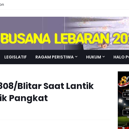
ion
LEGISLATIF
RAGAM PERISTIWA
HUKUM
HALO P
8/Blitar Saat Lantik
aik Pangkat