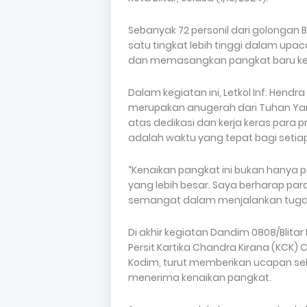
Sebanyak 72 personil dari golonga
satu tingkat lebih tinggi dalam up
dan memasangkan pangkat baru kepa
Dalam kegiatan ini, Letkol Inf. He
merupakan anugerah dari Tuhan Yang
atas dedikasi dan kerja keras para 
adalah waktu yang tepat bagi setiap p
“Kenaikan pangkat ini bukan hany
yang lebih besar. Saya berharap par
semangat dalam menjalankan tugas
Di akhir kegiatan Dandim 0808/Blitar
Persit Kartika Chandra Kirana (KCK) C
Kodim, turut memberikan ucapan s
menerima kenaikan pangkat.