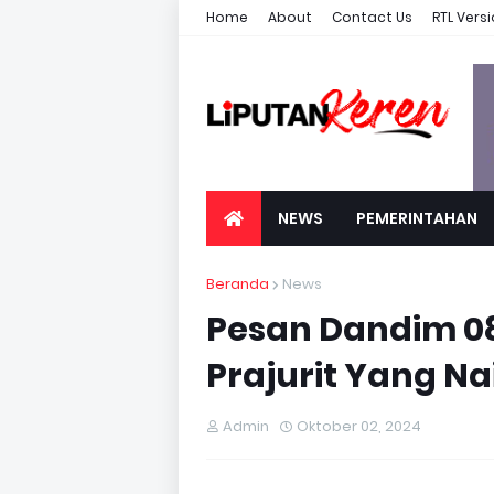
Home
About
Contact Us
RTL Vers
NEWS
PEMERINTAHAN
Beranda
News
Pesan Dandim 080
Prajurit Yang N
Admin
Oktober 02, 2024