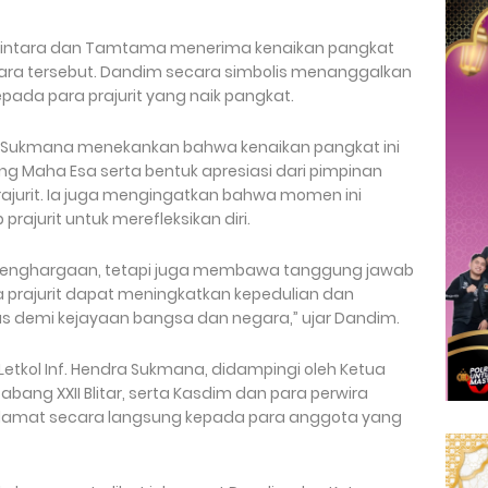
n Bintara dan Tamtama menerima kenaikan pangkat
acara tersebut. Dandim secara simbolis menanggalkan
da para prajurit yang naik pangkat.
ndra Sukmana menekankan bahwa kenaikan pangkat ini
 Maha Esa serta bentuk apresiasi dari pimpinan
prajurit. Ia juga mengingatkan bahwa momen ini
rajurit untuk merefleksikan diri.
a penghargaan, tetapi juga membawa tanggung jawab
a prajurit dapat meningkatkan kepedulian dan
 demi kejayaan bangsa dan negara,” ujar Dandim.
 Letkol Inf. Hendra Sukmana, didampingi oleh Ketua
abang XXII Blitar, serta Kasdim dan para perwira
elamat secara langsung kepada para anggota yang