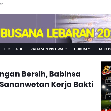
ion
LEGISLATIF
RAGAM PERISTIWA
HUKUM
HALO P
ngan Bersih, Babinsa
 Sananwetan Kerja Bakti