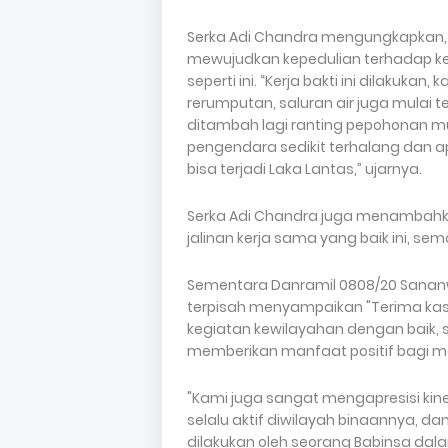
Serka Adi Chandra mengungkapkan, 
mewujudkan kepedulian terhadap ke
seperti ini. “Kerja bakti ini dilakukan,
rerumputan, saluran air juga mulai 
ditambah lagi ranting pepohonan m
pengendara sedikit terhalang dan ap
bisa terjadi Laka Lantas,” ujarnya.
Serka Adi Chandra juga menambahka
jalinan kerja sama yang baik ini, 
Sementara Danramil 0808/20 Sananwe
terpisah menyampaikan "Terima kas
kegiatan kewilayahan dengan baik,
memberikan manfaat positif bagi m
"Kami juga sangat mengapresisi kin
selalu aktif diwilayah binaannya, da
dilakukan oleh seorang Babinsa dal