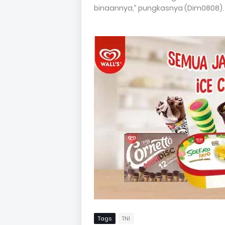
binaannya,” pungkasnya (Dim0808).
Tags
TNI