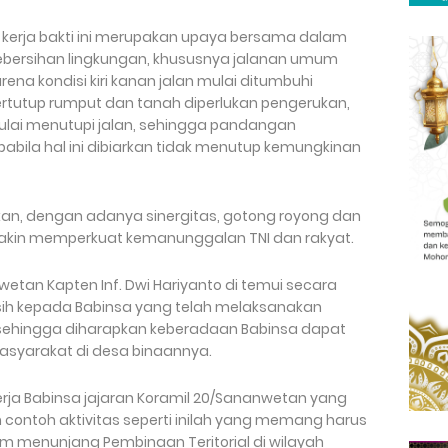
kerja bakti ini merupakan upaya bersama dalam
bersihan lingkungan, khususnya jalanan umum
 karena kondisi kiri kanan jalan mulai ditumbuhi
tertutup rumput dan tanah diperlukan pengerukan,
ulai menutupi jalan, sehingga pandangan
abila hal ini dibiarkan tidak menutup kemungkinan
n, dengan adanya sinergitas, gotong royong dan
semakin memperkuat kemanunggalan TNI dan rakyat.
tan Kapten Inf. Dwi Hariyanto di temui secara
ih kepada Babinsa yang telah melaksanakan
 sehingga diharapkan keberadaan Babinsa dapat
asyarakat di desa binaannya.
erja Babinsa jajaran Koramil 20/Sananwetan yang
n contoh aktivitas seperti inilah yang memang harus
am menunjang Pembinaan Teritorial di wilayah