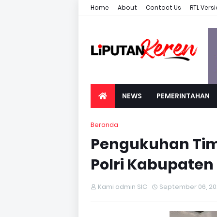
Home
About
Contact Us
RTL Vers
NEWS
PEMERINTAHAN
Beranda
Pengukuhan Tim
Polri Kabupaten
Kami admin SIC
September 06, 2