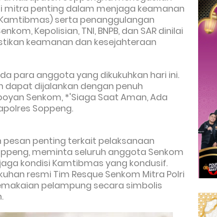
i mitra penting dalam menjaga keamanan
(Kamtibmas) serta penanggulangan
nkom, Kepolisian, TNI, BNPB, dan SAR dinilai
stikan keamanan dan kesejahteraan
a para anggota yang dikukuhkan hari ini.
 dapat dijalankan dengan penuh
oyan Senkom, *'Siaga Saat Aman, Ada
Kapolres Soppeng.
pesan penting terkait pelaksanaan
Soppeng, meminta seluruh anggota Senkom
jaga kondisi Kamtibmas yang kondusif.
uhan resmi Tim Resque Senkom Mitra Polri
emakaian pelampung secara simbolis
.