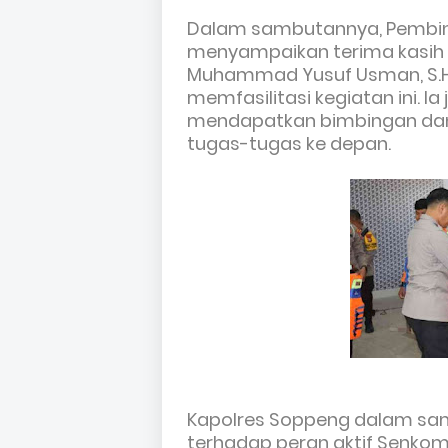
Dalam sambutannya, Pembin
menyampaikan terima kasih k
Muhammad Yusuf Usman, S.H., 
memfasilitasi kegiatan ini. 
mendapatkan bimbingan dan 
tugas-tugas ke depan.
Kapolres Soppeng dalam sam
terhadap peran aktif Senko