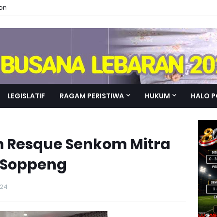
ion
LEGISLATIF
RAGAM PERISTIWA
HUKUM
HALO P
 Resque Senkom Mitra
 Soppeng
024