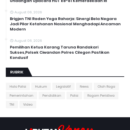
Undangan Upacara HUT ke-81 Kemerdekaan RI
August 06, 2026
Brigjen TNI Raden Yoga Raharja: Sinergi Bela Negara
Jadi Pilar Ketahanan Nasional Menghadapi Ancaman
Modern
August 06, 2026
Pemilihan Ketua Karang Taruna Randakari
Sukses,Polsek Ciwandan Polres Cilegon Pastikan
Kondusif
RUBRIK
Halo Polisi
Hukum
Legislatif
News
Olah Raga
Pemerintahan
Pendidikan
Polisi
Ragam Peristiwa
TNI
Video