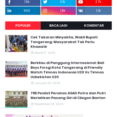
1.5k
3.1k
2.7k
500
1.8k
1.2k
POPULER
BACA LAGI
KOMENTAR
Cek Takaran Minyakita, Wakil Bupati
Tangerang: Masyarakat Tak Perlu
Khawatir
Maret 17, 2025
Berkilau di Panggung Internasional: Ball
Boys Forsgi Kota Tangerang di Friendly
Match Timnas Indonesia U20 Vs Timnas
Uzbekistan U20
Januari 30, 2024
795 Pesilat Persinas ASAD Putra dan Putri
Meriahkan Pasang Giri di Cilegon Banten
November 03, 2024