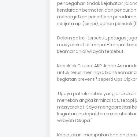
pencegahan tindak kejahatan jalana
kendaraan bermotor, dan pencurian d
menargetkan penertiban peredaran 
senjata api (senpi), bahan peledak 
Dalam patroli tersebut, petugas j
masyarakat di tempat-tempat kera
keamanan di wilayah tersebut.
Kapolsek Cikupa, AKP Johan Armando 
untuk terus meningkatkan keamanan 
kegiatan preventif seperti Ops Cipkon 
Upaya patroli mobile yang dilakukan
menekan angka kriminalitas, tetap
masyarakat. Saya mengapresiasi ker
kegiatan ini dapat terus memberika
wilayah Cikupa."
Kegiatan ini merupakan bagian dari 