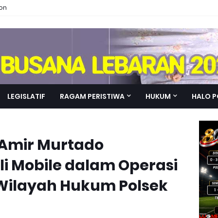
ion
LEGISLATIF
RAGAM PERISTIWA
HUKUM
HALO P
 Amir Murtado
i Mobile dalam Operasi
i Wilayah Hukum Polsek