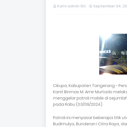
Kami admin SIC
September 04, 2
Cikupa, Kabupaten Tangerang - Perso
Kanit Binmas M. Amir Murtado melak
menggelar patroli mobile di sejumlah
pada Rabu (03/09/2024).
Patroli ini menyasar beberapa titik
Budimulya, Bunderan I Citra Raya, da