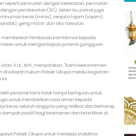
n seperti pencurian dengan kekerasan, pencurian
engan pemberatan (3C). Selain itu, patroli juga
minuman keras (miras), senjata tajam (sajam),
(handak), geng motor, dan aksi tawuran.
uga memberikan himbauan kamtibmas kepada
maian untuk mengantisipasi potensi gangguan
Utan, S.I.K., M.H., menyatakan, "Kami berkomitmen
di wilayah hukum Polsek Cikupa melalui kegiatan-
ini.
 oleh personel kami tidak hanya bertujuan untuk
i juga untuk memberikan rasa aman kepada
ja keras seluruh anggota yang terlibat dan berharap
n dampak positif bagi keamanan dan ketertiban di
upaya Polsek Cikupa untuk menjaga stabilitas