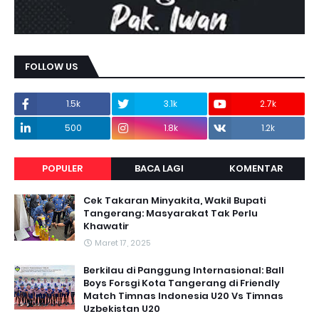
FOLLOW US
1.5k
3.1k
2.7k
500
1.8k
1.2k
POPULER
BACA LAGI
KOMENTAR
Cek Takaran Minyakita, Wakil Bupati
Tangerang: Masyarakat Tak Perlu
Khawatir
Maret 17, 2025
Berkilau di Panggung Internasional: Ball
Boys Forsgi Kota Tangerang di Friendly
Match Timnas Indonesia U20 Vs Timnas
Uzbekistan U20