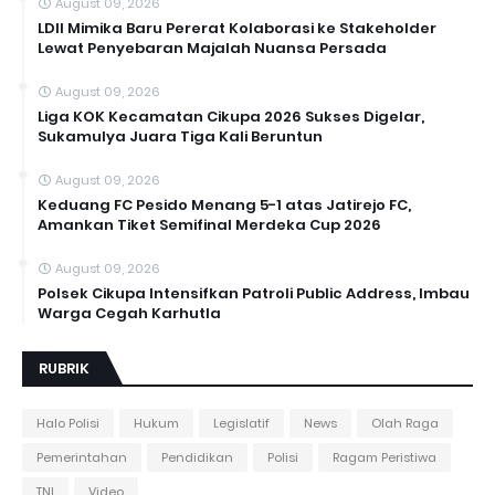
August 09, 2026
LDII Mimika Baru Pererat Kolaborasi ke Stakeholder
Lewat Penyebaran Majalah Nuansa Persada
August 09, 2026
Liga KOK Kecamatan Cikupa 2026 Sukses Digelar,
Sukamulya Juara Tiga Kali Beruntun
August 09, 2026
Keduang FC Pesido Menang 5-1 atas Jatirejo FC,
Amankan Tiket Semifinal Merdeka Cup 2026
August 09, 2026
Polsek Cikupa Intensifkan Patroli Public Address, Imbau
Warga Cegah Karhutla
RUBRIK
Halo Polisi
Hukum
Legislatif
News
Olah Raga
Pemerintahan
Pendidikan
Polisi
Ragam Peristiwa
TNI
Video