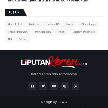
Edukasi Pengendara di Titik Rawan Kecelakaan
RUBRIK
Halo Polisi
Hukum
Legislatif
News
Olah Raga
Pemerintahan
Pendidikan
Polisi
Ragam Peristiwa
TNI
Video
Berita Keren dan Terpercaya
Design by -
RWG