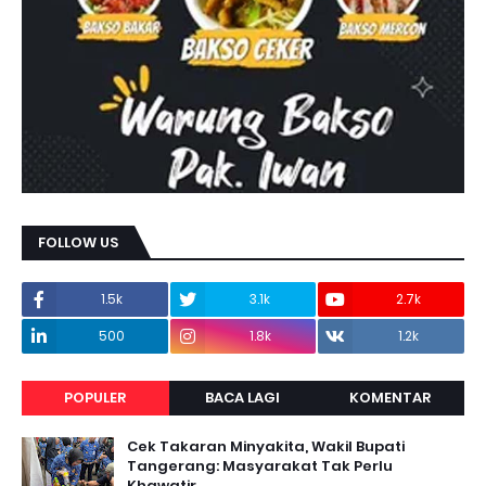
FOLLOW US
1.5k
3.1k
2.7k
500
1.8k
1.2k
POPULER
BACA LAGI
KOMENTAR
Cek Takaran Minyakita, Wakil Bupati
Tangerang: Masyarakat Tak Perlu
Khawatir