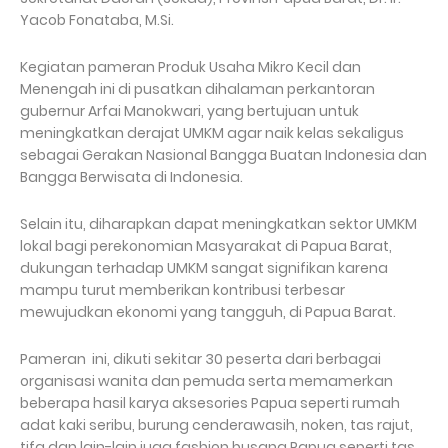
Yacob Fonataba, M.Si.
Kegiatan pameran Produk Usaha Mikro Kecil dan
Menengah ini di pusatkan dihalaman perkantoran
gubernur Arfai Manokwari, yang bertujuan untuk
meningkatkan derajat UMKM agar naik kelas sekaligus
sebagai Gerakan Nasional Bangga Buatan Indonesia dan
Bangga Berwisata di Indonesia.
Selain itu, diharapkan dapat meningkatkan sektor UMKM
lokal bagi perekonomian Masyarakat di Papua Barat,
dukungan terhadap UMKM sangat signifikan karena
mampu turut memberikan kontribusi terbesar
mewujudkan ekonomi yang tangguh, di Papua Barat.
Pameran ini, dikuti sekitar 30 peserta dari berbagai
organisasi wanita dan pemuda serta memamerkan
beberapa hasil karya aksesories Papua seperti rumah
adat kaki seribu, burung cenderawasih, noken, tas rajut,
tifa dan lain-lain juga fashion busana Papua seperti tas,