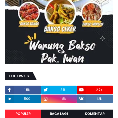
FOLLOW US
1.5k
3.1k
2.7k
500
1.8k
1.2k
POPULER
BACA LAGI
KOMENTAR