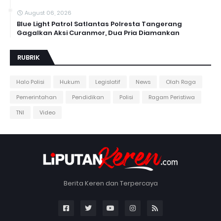
August 06, 2026
Blue Light Patrol Satlantas Polresta Tangerang
Gagalkan Aksi Curanmor, Dua Pria Diamankan
RUBRIK
Halo Polisi
Hukum
Legislatif
News
Olah Raga
Pemerintahan
Pendidikan
Polisi
Ragam Peristiwa
TNI
Video
Berita Keren dan Terpercaya