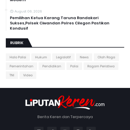
August 06, 2026
Pemilihan Ketua Karang Taruna Randakari
Sukses,Polsek Ciwandan Polres Cilegon Pastikan
Kondusif
RUBRIK
Halo Polisi
Hukum
Legislatif
News
Olah Raga
Pemerintahan
Pendidikan
Polisi
Ragam Peristiwa
TNI
Video
Berita Keren dan Terpercaya