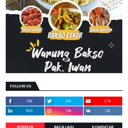
FOLLOW US
1.5k
3.1k
2.7k
500
1.8k
1.2k
POPULER
BACA LAGI
KOMENTAR