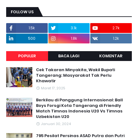
FOLLOW US
1.5k
3.1k
2.7k
500
1.8k
1.2k
POPULER
BACA LAGI
KOMENTAR
Cek Takaran Minyakita, Wakil Bupati
Tangerang: Masyarakat Tak Perlu
Khawatir
Maret 17, 2025
Berkilau di Panggung Internasional: Ball
Boys Forsgi Kota Tangerang di Friendly
Match Timnas Indonesia U20 Vs Timnas
Uzbekistan U20
Januari 30, 2024
795 Pesilat Persinas ASAD Putra dan Putri