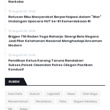
Narkoba
August 06, 2026
Ratusan Ribu Masyarakat Berpartisipasi dalam “War”
Undangan Upacara HUT ke-81 Kemerdekaan RI
August 06, 2026
Brigjen TNI Raden Yoga Raharja: Sinergi Bela Negara
Jadi Pilar Ketahanan Nasional Menghadapi Ancaman
Modern
August 06, 2026
Pemilihan Ketua Karang Taruna Randakari
Sukses,Polsek Ciwandan Polres Cilegon Pastikan
Kondusif
RUBRIK
Halo Polisi
Hukum
Legislatif
News
Olah Raga
Pemerintahan
Pendidikan
Polisi
Ragam Peristiwa
TNI
Video