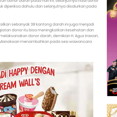
tan donor darah pada hari ini, selanjutnya hasil donor
k diperiksa dahulu dan selanjutnya disalurkan pada
lkan sebanyak 38 kantong darah ini juga menjadi
iatan donor itu bisa meningkatkan kesehatan dan
uk melaksanakan donor darah, demikian H. Agus Irawan,
PMI Manokwari menambahkan pada sesi wawancara