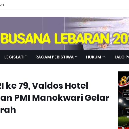
ion
LEGISLATIF
RAGAM PERISTIWA
HUKUM
HALO P
 ke 79, Valdos Hotel
an PMI Manokwari Gelar
arah