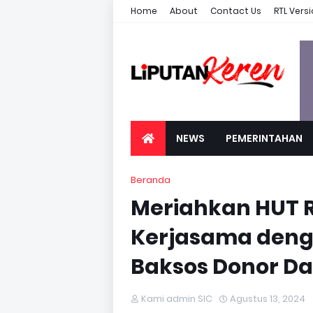
Home
About
Contact Us
RTL Vers
NEWS
PEMERINTAHAN
Beranda
Meriahkan HUT RI
Kerjasama deng
Baksos Donor D
Kami admin SIC
Agustus 13, 2024