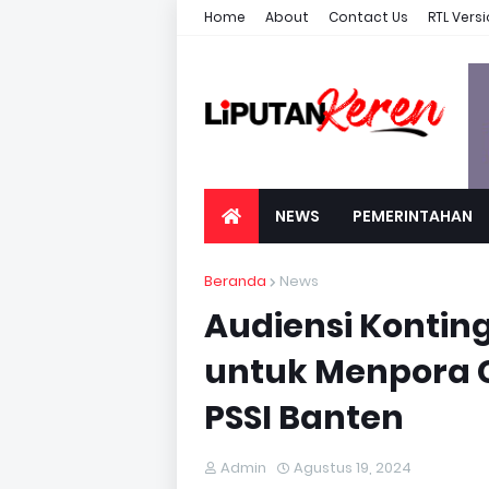
Home
About
Contact Us
RTL Vers
NEWS
PEMERINTAHAN
Beranda
News
Audiensi Kontin
untuk Menpora 
PSSI Banten
Admin
Agustus 19, 2024