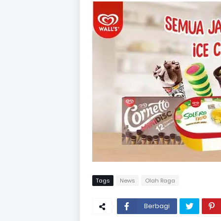
Tags
News
Olah Raga
Berbagi