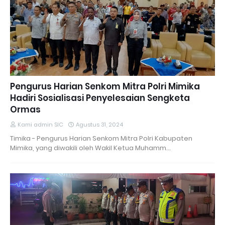
Pengurus Harian Senkom Mitra Polri Mimika
Hadiri Sosialisasi Penyelesaian Sengketa
Ormas
Kami admin SIC
Agustus 31, 2024
Timika - Pengurus Harian Senkom Mitra Polri Kabupaten
Mimika, yang diwakili oleh Wakil Ketua Muhamm…