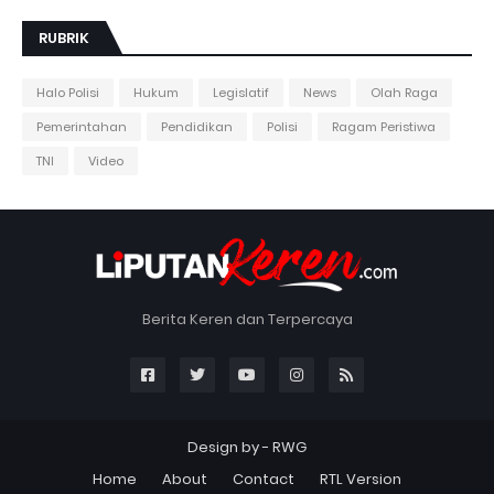
RUBRIK
Halo Polisi
Hukum
Legislatif
News
Olah Raga
Pemerintahan
Pendidikan
Polisi
Ragam Peristiwa
TNI
Video
Berita Keren dan Terpercaya
Design by -
RWG
Home
About
Contact
RTL Version