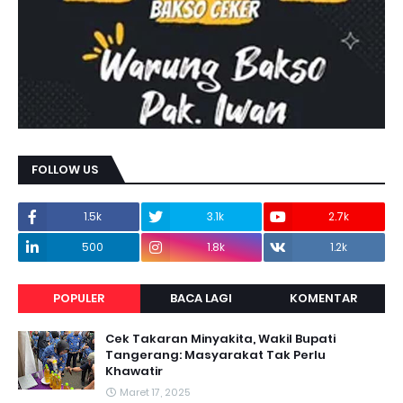
FOLLOW US
1.5k
3.1k
2.7k
500
1.8k
1.2k
POPULER
BACA LAGI
KOMENTAR
Cek Takaran Minyakita, Wakil Bupati
Tangerang: Masyarakat Tak Perlu
Khawatir
Maret 17, 2025