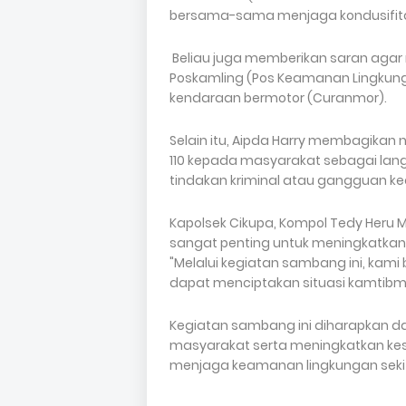
bersama-sama menjaga kondusifita
Beliau juga memberikan saran agar
Poskamling (Pos Keamanan Lingkun
kendaraan bermotor (Curanmor).
Selain itu, Aipda Harry membagikan
110 kepada masyarakat sebagai langk
tindakan kriminal atau gangguan k
Kapolsek Cikupa, Kompol Tedy Heru Mu
sangat penting untuk meningkatkan
"Melalui kegiatan sambang ini, kami
dapat menciptakan situasi kamtibmas
Kegiatan sambang ini diharapkan d
masyarakat serta meningkatkan kes
menjaga keamanan lingkungan sekit