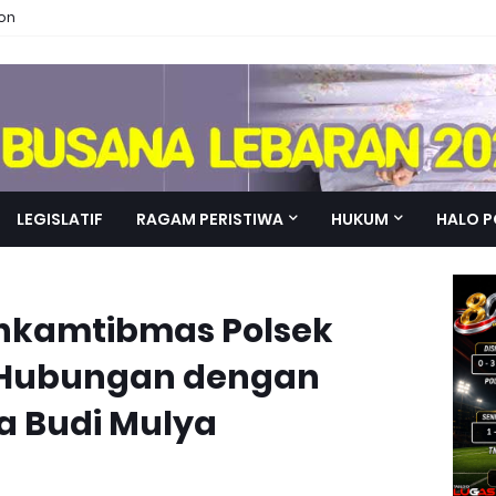
ion
LEGISLATIF
RAGAM PERISTIWA
HUKUM
HALO P
nkamtibmas Polsek
 Hubungan dengan
a Budi Mulya