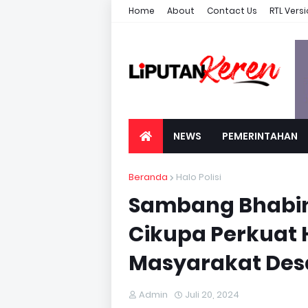
Home
About
Contact Us
RTL Vers
NEWS
PEMERINTAHAN
Beranda
Halo Polisi
Sambang Bhabi
Cikupa Perkuat
Masyarakat Des
Admin
Juli 20, 2024