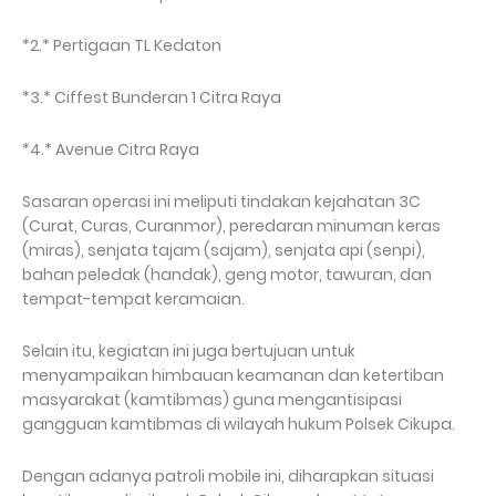
*2.* Pertigaan TL Kedaton
*3.* Ciffest Bunderan 1 Citra Raya
*4.* Avenue Citra Raya
Sasaran operasi ini meliputi tindakan kejahatan 3C
(Curat, Curas, Curanmor), peredaran minuman keras
(miras), senjata tajam (sajam), senjata api (senpi),
bahan peledak (handak), geng motor, tawuran, dan
tempat-tempat keramaian.
Selain itu, kegiatan ini juga bertujuan untuk
menyampaikan himbauan keamanan dan ketertiban
masyarakat (kamtibmas) guna mengantisipasi
gangguan kamtibmas di wilayah hukum Polsek Cikupa.
Dengan adanya patroli mobile ini, diharapkan situasi