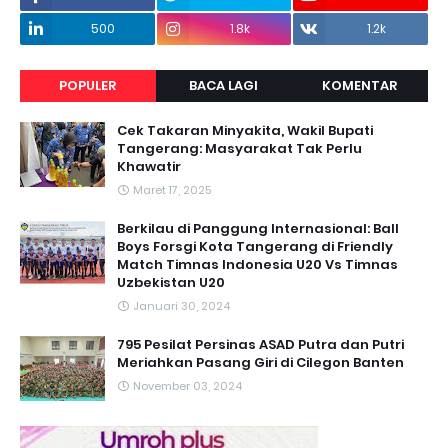
500
1.8k
1.2k
POPULER
BACA LAGI
KOMENTAR
Cek Takaran Minyakita, Wakil Bupati
Tangerang: Masyarakat Tak Perlu
Khawatir
Maret 17, 2025
Berkilau di Panggung Internasional: Ball
Boys Forsgi Kota Tangerang di Friendly
Match Timnas Indonesia U20 Vs Timnas
Uzbekistan U20
Januari 30, 2024
795 Pesilat Persinas ASAD Putra dan Putri
Meriahkan Pasang Giri di Cilegon Banten
November 03, 2024