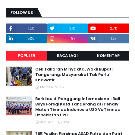
FOLLOW US
1.5k
3.1k
2.7k
500
1.8k
1.2k
POPULER
BACA LAGI
KOMENTAR
Cek Takaran Minyakita, Wakil Bupati
Tangerang: Masyarakat Tak Perlu
Khawatir
Maret 17, 2025
Berkilau di Panggung Internasional: Ball
Boys Forsgi Kota Tangerang di Friendly
Match Timnas Indonesia U20 Vs Timnas
Uzbekistan U20
Januari 30, 2024
795 Pesilat Persinas ASAD Putra dan Putri