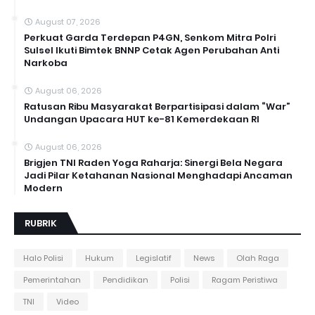
August 07, 2026
Perkuat Garda Terdepan P4GN, Senkom Mitra Polri
Sulsel Ikuti Bimtek BNNP Cetak Agen Perubahan Anti
Narkoba
August 06, 2026
Ratusan Ribu Masyarakat Berpartisipasi dalam “War”
Undangan Upacara HUT ke-81 Kemerdekaan RI
August 06, 2026
Brigjen TNI Raden Yoga Raharja: Sinergi Bela Negara
Jadi Pilar Ketahanan Nasional Menghadapi Ancaman
Modern
RUBRIK
Halo Polisi
Hukum
Legislatif
News
Olah Raga
Pemerintahan
Pendidikan
Polisi
Ragam Peristiwa
TNI
Video