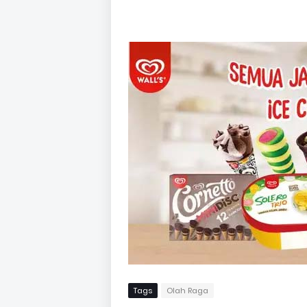
Tags
Olah Raga