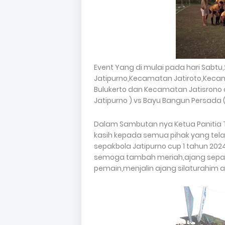
Event Yang di mulai pada hari Sabtu,
Jatipurno,Kecamatan Jatiroto,Kec
Bulukerto dan Kecamatan Jatisrono a
Jatipurno ) vs Bayu Bangun Persada ( 
Dalam Sambutan nya Ketua Panitia T
kasih kepada semua pihak yang tela
sepakbola Jatipurno cup 1 tahun 20
semoga tambah meriah,ajang sepakbo
pemain,menjalin ajang silaturahim an