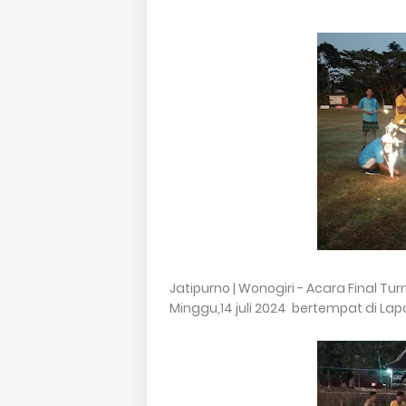
Jatipurno | Wonogiri - Acara Final 
Minggu,14 juli 2024 bertempat di Lap