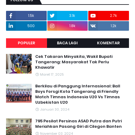
1.5k
3.1k
2.7k
500
1.8k
1.2k
POPULER
BACA LAGI
KOMENTAR
Cek Takaran Minyakita, Wakil Bupati
Tangerang: Masyarakat Tak Perlu
Khawatir
Maret 17, 2025
Berkilau di Panggung Internasional: Ball
Boys Forsgi Kota Tangerang di Friendly
Match Timnas Indonesia U20 Vs Timnas
Uzbekistan U20
Januari 30, 2024
795 Pesilat Persinas ASAD Putra dan Putri
Meriahkan Pasang Giri di Cilegon Banten
November 03, 2024