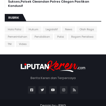
Sukses,Polsek Ciwandan Polres Cilegon Pastikan
Kondusif
RUBRIK
Halo Polisi
Hukum
Legislatif
News
Olah Raga
Pemerintahan
Pendidikan
Polisi
Ragam Peristiwa
TNI
Video
Berita Keren dan Terpercaya
Design by -
RWG