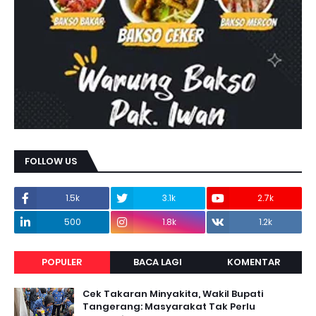
FOLLOW US
1.5k
3.1k
2.7k
500
1.8k
1.2k
POPULER
BACA LAGI
KOMENTAR
Cek Takaran Minyakita, Wakil Bupati
Tangerang: Masyarakat Tak Perlu