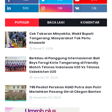
500
1.8k
1.2k
POPULER
BACA LAGI
KOMENTAR
Cek Takaran Minyakita, Wakil Bupati
Tangerang: Masyarakat Tak Perlu
Khawatir
Maret 17, 2025
Berkilau di Panggung Internasional: Ball
Boys Forsgi Kota Tangerang di Friendly
Match Timnas Indonesia U20 Vs Timnas
Uzbekistan U20
Januari 30, 2024
795 Pesilat Persinas ASAD Putra dan Putri
Meriahkan Pasang Giri di Cilegon Banten
November 03, 2024