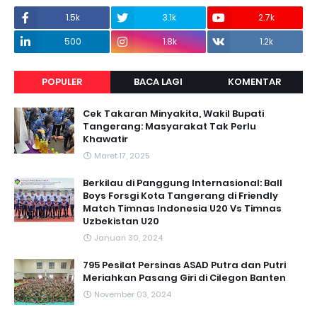
1.5k
3.1k
2.7k
500
1.8k
1.2k
POPULER
BACA LAGI
KOMENTAR
Cek Takaran Minyakita, Wakil Bupati
Tangerang: Masyarakat Tak Perlu
Khawatir
Maret 17, 2025
Berkilau di Panggung Internasional: Ball
Boys Forsgi Kota Tangerang di Friendly
Match Timnas Indonesia U20 Vs Timnas
Uzbekistan U20
Januari 30, 2024
795 Pesilat Persinas ASAD Putra dan Putri
Meriahkan Pasang Giri di Cilegon Banten
November 03, 2024