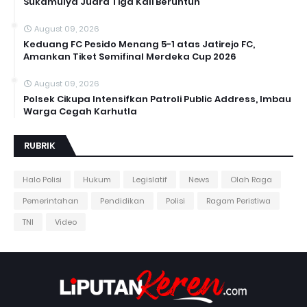
Sukamulya Juara Tiga Kali Beruntun
August 09, 2026
Keduang FC Pesido Menang 5-1 atas Jatirejo FC,
Amankan Tiket Semifinal Merdeka Cup 2026
August 09, 2026
Polsek Cikupa Intensifkan Patroli Public Address, Imbau
Warga Cegah Karhutla
RUBRIK
Halo Polisi
Hukum
Legislatif
News
Olah Raga
Pemerintahan
Pendidikan
Polisi
Ragam Peristiwa
TNI
Video