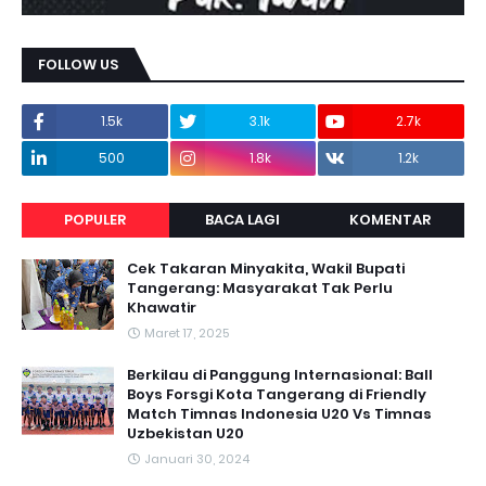
FOLLOW US
1.5k
3.1k
2.7k
500
1.8k
1.2k
POPULER
BACA LAGI
KOMENTAR
Cek Takaran Minyakita, Wakil Bupati
Tangerang: Masyarakat Tak Perlu
Khawatir
Maret 17, 2025
Berkilau di Panggung Internasional: Ball
Boys Forsgi Kota Tangerang di Friendly
Match Timnas Indonesia U20 Vs Timnas
Uzbekistan U20
Januari 30, 2024