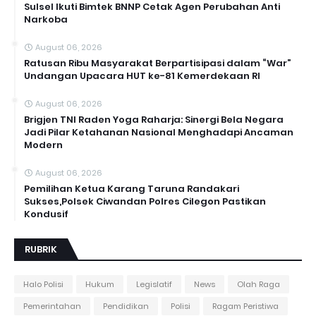
Sulsel Ikuti Bimtek BNNP Cetak Agen Perubahan Anti
Narkoba
August 06, 2026
Ratusan Ribu Masyarakat Berpartisipasi dalam “War”
Undangan Upacara HUT ke-81 Kemerdekaan RI
August 06, 2026
Brigjen TNI Raden Yoga Raharja: Sinergi Bela Negara
Jadi Pilar Ketahanan Nasional Menghadapi Ancaman
Modern
August 06, 2026
Pemilihan Ketua Karang Taruna Randakari
Sukses,Polsek Ciwandan Polres Cilegon Pastikan
Kondusif
RUBRIK
Halo Polisi
Hukum
Legislatif
News
Olah Raga
Pemerintahan
Pendidikan
Polisi
Ragam Peristiwa