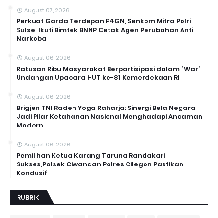
August 07, 2026
Perkuat Garda Terdepan P4GN, Senkom Mitra Polri
Sulsel Ikuti Bimtek BNNP Cetak Agen Perubahan Anti
Narkoba
August 06, 2026
Ratusan Ribu Masyarakat Berpartisipasi dalam “War”
Undangan Upacara HUT ke-81 Kemerdekaan RI
August 06, 2026
Brigjen TNI Raden Yoga Raharja: Sinergi Bela Negara
Jadi Pilar Ketahanan Nasional Menghadapi Ancaman
Modern
August 06, 2026
Pemilihan Ketua Karang Taruna Randakari
Sukses,Polsek Ciwandan Polres Cilegon Pastikan
Kondusif
RUBRIK