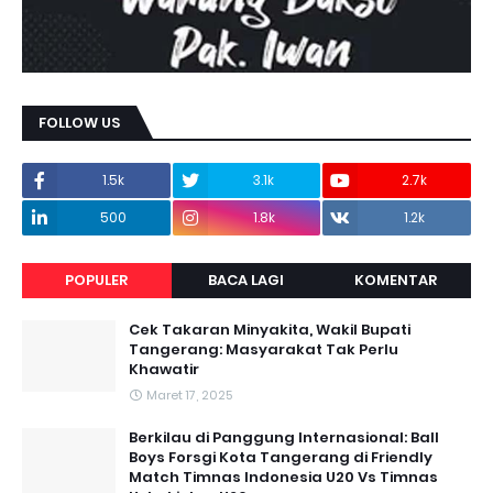
FOLLOW US
1.5k
3.1k
2.7k
500
1.8k
1.2k
POPULER
BACA LAGI
KOMENTAR
Cek Takaran Minyakita, Wakil Bupati
Tangerang: Masyarakat Tak Perlu
Khawatir
Maret 17, 2025
Berkilau di Panggung Internasional: Ball
Boys Forsgi Kota Tangerang di Friendly
Match Timnas Indonesia U20 Vs Timnas