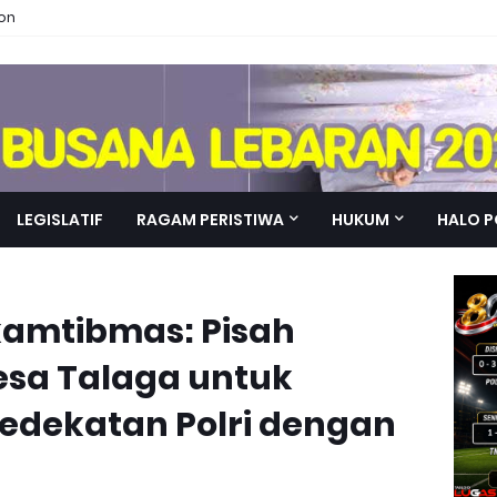
ion
LEGISLATIF
RAGAM PERISTIWA
HUKUM
HALO P
kamtibmas: Pisah
esa Talaga untuk
edekatan Polri dengan