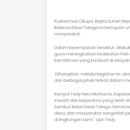
Puskesmas Cikupa, Bripka Suheri Wi
Babinsa Desa Talaga ini bertujuan 
masyarakat.
Dalam kesempatan tersebut, dilaku
guna meningkatkan kedekatan Polri
kamtibmas yang kondusif di wilayah 
Diharapkan, melalui kegiatan ini, aka
dan berbagai pihak terkait dalam m
Kompol Tedy Heru Murtianto, Kapols
inisiatif dan kerjasama yang telah 
Sambut Bidan Desa Talaga. Kemitraan
desa, dan masyarakat sangatlah p
di lingkungan kami." Ujar Tedy.