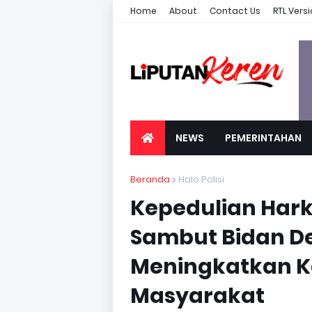
Home
About
Contact Us
RTL Vers
NEWS
PEMERINTAHAN
Beranda
Halo Polisi
Kepedulian Har
Sambut Bidan D
Meningkatkan K
Masyarakat