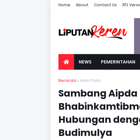
Home
About
Contact Us
RTL Vers
NEWS
PEMERINTAHAN
Beranda
Halo Polisi
Sambang Aipda 
Bhabinkamtibm
Hubungan deng
Budimulya