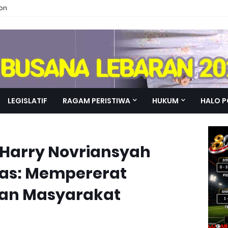
ion
LEGISLATIF
RAGAM PERISTIWA
HUKUM
HALO P
Harry Novriansyah
as: Mempererat
an Masyarakat