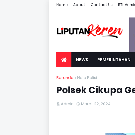
Home
About
Contact Us
RTL Vers
NEWS
PEMERINTAHAN
Beranda
Halo Polisi
Polsek Cikupa Ge
Admin
Maret 22, 2024