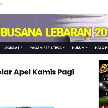
ion
LEGISLATIF
RAGAM PERISTIWA
HUKUM
HALO P
lar Apel Kamis Pagi