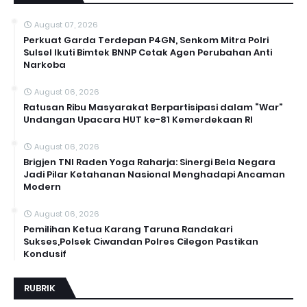
August 07, 2026
Perkuat Garda Terdepan P4GN, Senkom Mitra Polri
Sulsel Ikuti Bimtek BNNP Cetak Agen Perubahan Anti
Narkoba
August 06, 2026
Ratusan Ribu Masyarakat Berpartisipasi dalam “War”
Undangan Upacara HUT ke-81 Kemerdekaan RI
August 06, 2026
Brigjen TNI Raden Yoga Raharja: Sinergi Bela Negara
Jadi Pilar Ketahanan Nasional Menghadapi Ancaman
Modern
August 06, 2026
Pemilihan Ketua Karang Taruna Randakari
Sukses,Polsek Ciwandan Polres Cilegon Pastikan
Kondusif
RUBRIK