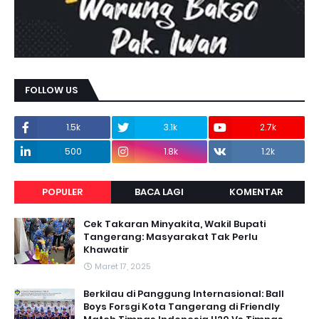
FOLLOW US
1.5k
3.1k
2.7k
500
1.8k
1.2k
POPULER
BACA LAGI
KOMENTAR
Cek Takaran Minyakita, Wakil Bupati
Tangerang: Masyarakat Tak Perlu
Khawatir
Maret 17, 2025
Berkilau di Panggung Internasional: Ball
Boys Forsgi Kota Tangerang di Friendly