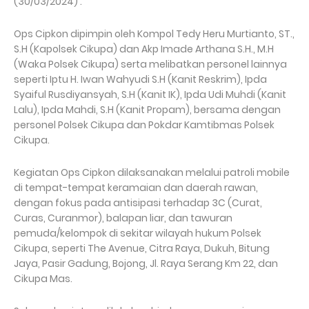
(30/03/2024) .
Ops Cipkon dipimpin oleh Kompol Tedy Heru Murtianto, ST.,
S.H (Kapolsek Cikupa) dan Akp Imade Arthana S.H., M.H
(Waka Polsek Cikupa) serta melibatkan personel lainnya
seperti Iptu H. Iwan Wahyudi S.H (Kanit Reskrim), Ipda
Syaiful Rusdiyansyah, S.H (Kanit IK), Ipda Udi Muhdi (Kanit
Lalu), Ipda Mahdi, S.H (Kanit Propam), bersama dengan
personel Polsek Cikupa dan Pokdar Kamtibmas Polsek
Cikupa.
Kegiatan Ops Cipkon dilaksanakan melalui patroli mobile
di tempat-tempat keramaian dan daerah rawan,
dengan fokus pada antisipasi terhadap 3C (Curat,
Curas, Curanmor), balapan liar, dan tawuran
pemuda/kelompok di sekitar wilayah hukum Polsek
Cikupa, seperti The Avenue, Citra Raya, Dukuh, Bitung
Jaya, Pasir Gadung, Bojong, Jl. Raya Serang Km 22, dan
Cikupa Mas.