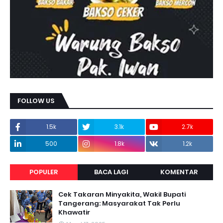
FOLLOW US
1.5k
3.1k
2.7k
500
1.8k
1.2k
POPULER
BACA LAGI
KOMENTAR
Cek Takaran Minyakita, Wakil Bupati
Tangerang: Masyarakat Tak Perlu
Khawatir