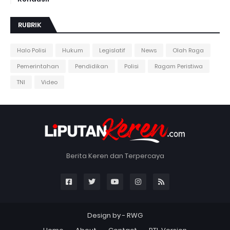
RUBRIK
Halo Polisi
Hukum
Legislatif
News
Olah Raga
Pemerintahan
Pendidikan
Polisi
Ragam Peristiwa
TNI
Video
Berita Keren dan Terpercaya
Design by -
RWG