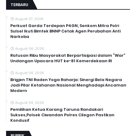
TERBARU
August 07, 2026
Perkuat Garda Terdepan P4GN, Senkom Mitra Polri
Sulsel Ikuti Bimtek BNNP Cetak Agen Perubahan Anti
Narkoba
August 06, 2026
Ratusan Ribu Masyarakat Berpartisipasi dalam “War”
Undangan Upacara HUT ke-81 Kemerdekaan RI
August 06, 2026
Brigjen TNI Raden Yoga Raharja: Sinergi Bela Negara
Jadi Pilar Ketahanan Nasional Menghadapi Ancaman
Modern
August 06, 2026
Pemilihan Ketua Karang Taruna Randakari
Sukses,Polsek Ciwandan Polres Cilegon Pastikan
Kondusif
RUBRIK