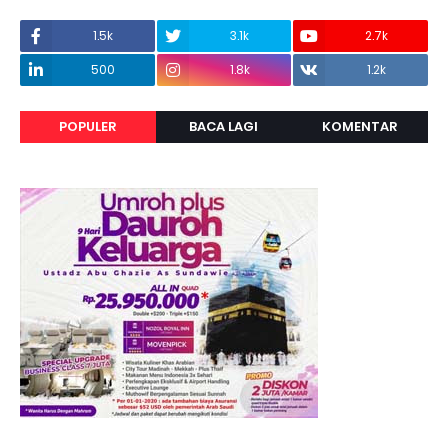
1.5k
3.1k
2.7k
500
1.8k
1.2k
POPULER
BACA LAGI
KOMENTAR